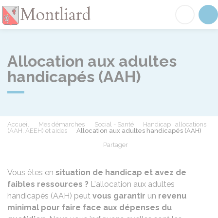
Montliard
Acc
Allocation aux adultes
handicapés (AAH)
Accueil
Mes démarches
Social - Santé
Handicap : allocations
(AAH, AEEH) et aides
Allocation aux adultes handicapés (AAH)
Partager
Partager sur Facebook
Partager sur X - Twit
Partager sur
Par
Vous êtes en
situation de handicap et avez de
faibles ressources ?
L'allocation aux adultes
handicapés (AAH) peut
vous garantir
un
revenu
minimal pour faire face aux dépenses du