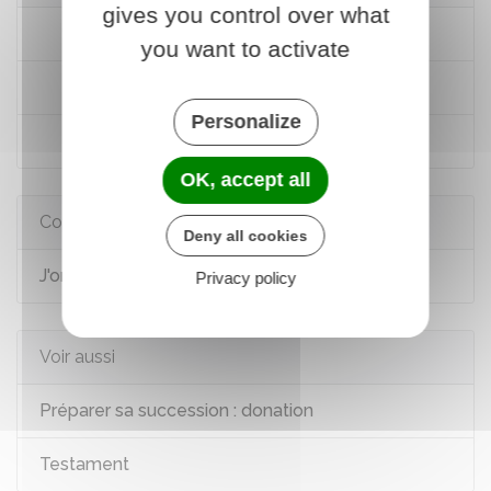
gives you control over what
Code civil : articles 1048 à 1056
you want to activate
Code civil : articles 1057 à 1061
Personalize
Code civil : articles 931 à 952
OK, accept all
Comment faire si...
Deny all cookies
J'organise ma succession
Privacy policy
Voir aussi
Préparer sa succession : donation
Testament