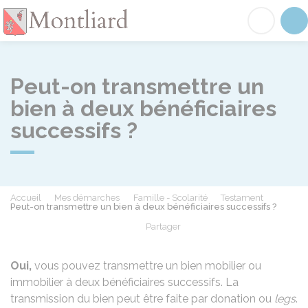
Montliard
Acc
Peut-on transmettre un
bien à deux bénéficiaires
successifs ?
Accueil
Mes démarches
Famille - Scolarité
Testament
Peut-on transmettre un bien à deux bénéficiaires successifs ?
Partager
Partager sur Facebook
Partager sur X - Twit
Partager sur
Par
Oui,
vous pouvez transmettre un bien mobilier ou
immobilier à deux bénéficiaires successifs. La
transmission du bien peut être faite par donation ou
legs
.