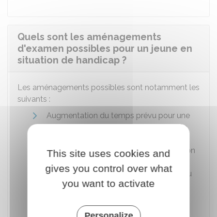
Quels sont les aménagements
d'examen possibles pour un jeune en
situation de handicap ?
Les aménagements possibles sont notamment les
suivants :
Augmentation du temps prévu pour une
ou plusieurs épreuves, sans dépasser le
tiers du temps normalement consacré
pour chacune d'elles. Cette augmentation
This site uses cookies and
peut être allongée en cas de situation
gives you control over what
exceptionnelle, sur demande motivée du
you want to activate
médecin désigné par la CDAPH
Aménagement des conditions de
déroulement des épreuves (conditions
Personalize