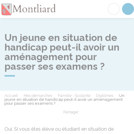
Montliard
Acc
Un jeune en situation de
handicap peut-il avoir un
aménagement pour
passer ses examens ?
Accueil
Mes démarches
Famille - Scolarité
Diplômes
Un
jeune en situation de handicap peut-il avoir un aménagement
pour passer ses examens ?
Partager
Partager sur Facebook
Partager sur X - Twit
Partager sur
Par
Oui. Si vous êtes élève ou étudiant en situation de