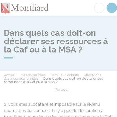
Montliard
Acc
Dans quels cas doit-on
déclarer ses ressources à
la Caf ou à la MSA ?
Accueil
Mes démarches
Famille - Scolarité
Allocations
destinées aux familles
Dans quels cas doit-on déclarer ses
ressources à la Caf ou à la MSA ?
Partager
Partager sur Facebook
Partager sur X - Twit
Partager sur
Par
Si vous êtes allocataire et imposable sur le revenu
depuis plusieurs années, il n'y a pas de déclaration à
faire. Sinon, vous devez déclarer vos ressources à la Caf