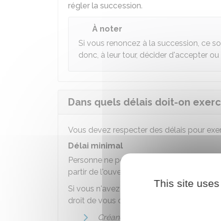
régler la succession
.
À noter
Si vous renoncez à la succession, ce s
donc, à leur tour, décider d'accepter ou
Dans quels délais doit-on exerc
Vous devez respecter des délais pour exer
Délai minimal
Personne ne peut vous obliger à exercer l
partir de l'ouverture de la succession.
This site uses
Si vous n'avez pas pris de décision après l
droit de vous obliger à faire un choix :
Créancier
de la succession