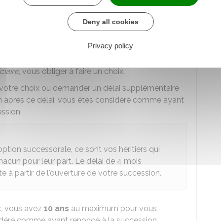
Deny all cookies
nne qui hériterait si vous renonciez)
Privacy policy
ciaire
, vous obliger à faire un choix.
 votre choix ou demander un délai supplémentaire
ion après ce délai, vous êtes considéré comme ayant
ssion.
ption successorale, ce sont vos héritiers qui
hacun pour leur part. Le délai de 4 mois
te à partir de l'ouverture de votre succession.
ix, vous avez
10 ans
au maximum pour vous
sidéré comme ayant renoncé à la succession.