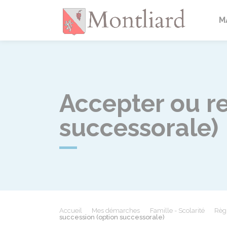
Montlia
M
Accepter ou re
successorale)
Accueil
Mes démarches
Famille - Scolarité
Règ
succession (option successorale)