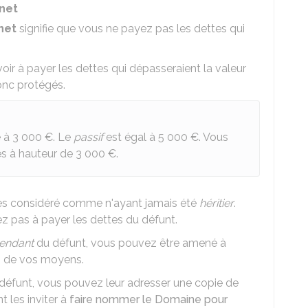
 net
net
signifie que vous ne payez pas les dettes qui
oir à payer les dettes qui dépasseraient la valeur
onc protégés.
e à
3 000 €
. Le
passif
est égal à
5 000 €
. Vous
es à hauteur de
3 000 €
.
tes considéré comme n'ayant jamais été
héritier
.
z pas à payer les dettes du défunt.
endant
du défunt, vous pouvez être amené à
on de vos moyens.
défunt, vous pouvez leur adresser une copie de
 les inviter à
faire nommer le Domaine pour