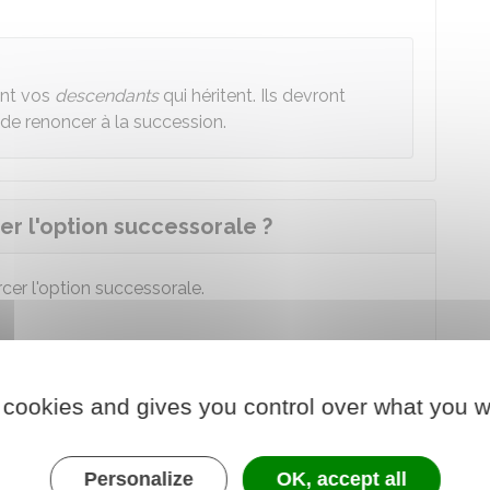
ont vos
descendants
qui héritent. Ils devront
 de renoncer à la succession.
er l'option successorale ?
cer l'option successorale.
'option successorale pendant un délai de
4 mois
à
 cookies and gives you control over what you w
e délai de 4 mois, les personnes suivantes ont le
Personalize
OK, accept all