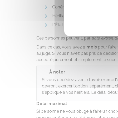
Cohéritier
Héritier de rang subséquent (perso
L'État.
Ces personnes peuvent, par
acte extrajudi
Dans ce cas, vous avez
2 mois
pour faire
au juge. Si vous n'avez pas pris de décis
accepté purement et simplement la succe
À noter
Si vous décédez avant d'avoir exercé l'o
devront exercer l'option, séparément, c
s'applique à vos héritiers. Le délai débu
Délai maximal
Si personne ne vous oblige à faire un cho
prononcer. Après ce délai, vous êtes con