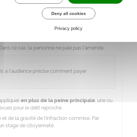
ons d'exécution (
bracelet électronique
,
semi-
Deny all cookies
Privacy policy
t pas être supérieur
à celui de l'amende
 Dans ce cas, la personne ne paie pas l'amende.
is à l'audience précise comment payer
ppliquer,
en plus de la peine principale
, une ou
vues pour le délit reproché.
 et de la gravité de l'infraction commise. Par
 un stage de citoyenneté.