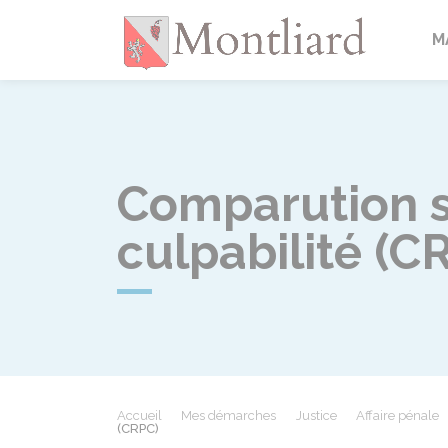
Montlia
M
Comparution s
culpabilité (C
Accueil
Mes démarches
Justice
Affaire pénale
(CRPC)