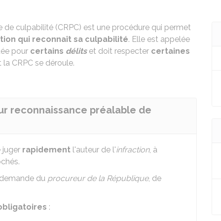
 de culpabilité (CRPC) est une procédure qui permet
tion qui reconnaît sa culpabilité
. Elle est appelée
quée pour
certains
délits
et doit respecter
certaines
 la CRPC se déroule.
ur reconnaissance préalable de
 juger
rapidement
l'auteur de l'
infraction
, à
ochés.
 demande du
procureur de la République
, de
obligatoires
: