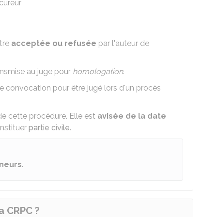
cureur
être
acceptée ou refusée
par l'auteur de
transmise au juge pour
homologation
.
lle convocation pour être jugé lors d'un procès
de cette procédure. Elle est
avisée de la date
onstituer
partie civile
.
ineurs
.
la CRPC ?