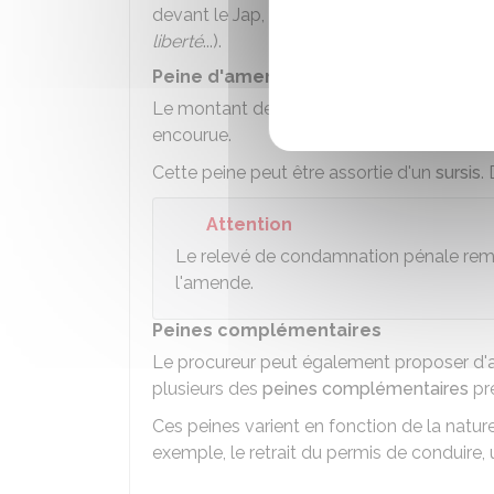
devant le
Jap
, qui déterminera les conditi
liberté
...).
Peine d'amende
Le montant de l'amende proposé
ne peu
encourue.
Cette peine peut être assortie d'un
sursis
.
Attention
Le relevé de condamnation pénale rem
l'amende.
Peines complémentaires
Le procureur peut également proposer d'a
plusieurs des
peines complémentaires
pré
Ces peines varient en fonction de la nature
exemple, le retrait du permis de conduire,