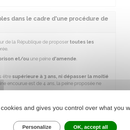
ables dans le cadre d'une procédure de
ur de la République de proposer
toutes les
érée.
prison
et/ou
une peine
d'amende
.
s être
supérieure à 3 ans,
ni dépasser la moitié
eine encourue est de 4 ans, la peine proposée ne
 cookies and gives you control over what you w
on ferme
, il doit préciser si elle est exécutable
t
aménagée
Personalize
. La personne sera alors convoquée
OK, accept all