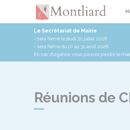
Montlia
M
Le Secrétariat de Mairie
- sera fermé le jeudi 30 juillet 2026
- sera fermé du 10 au 31 août 2026.
En cas d’urgence, vous pouvez joindre le mai
Réunions de 