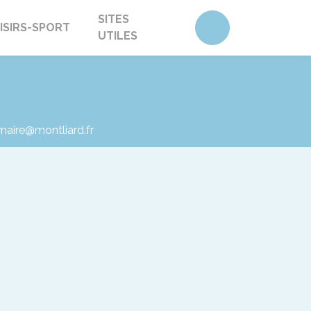
SITES
Accéder au form
ISIRS-SPORT
UTILES
 maire@montliard.fr