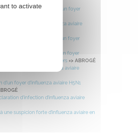
ant to activate
s suite à une déclaration d'un foyer
t
ation d’infection d’influenza aviaire
s suite à une déclaration d'un foyer
t
=> ABROGÉ
s suite à une déclaration d’un foyer
champs-sur-Huillard et Noyers
=> ABROGÉ
ion d’infection d’influenza aviaire
 d'un foyer d'influenza aviaire H5N1
ABROGÉ
ration d'infection d’influenza aviaire
une suspicion forte d’influenza aviaire en