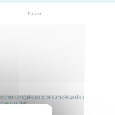
Partager
Partager sur Facebook
Partager sur X - Twitter
Partager sur Linkedin
Partager par em
tivités cynégétiques suite à une déclaration
iques du Loiret