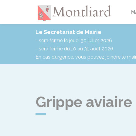
Montlia
M
Le Secrétariat de Mairie
- sera fermé le jeudi 30 juillet 2026
- sera fermé du 10 au 31 août 2026.
En cas d’urgence, vous pouvez joindre le mai
Grippe aviaire