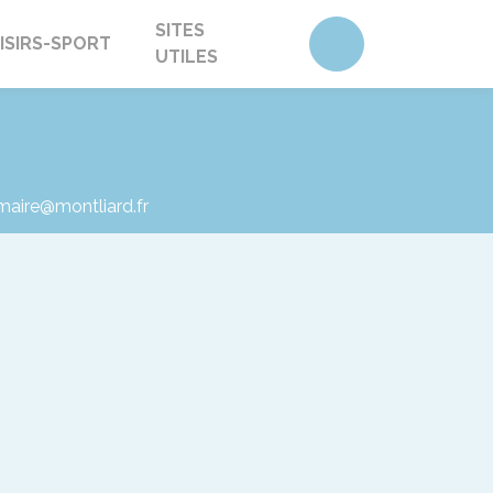
SITES
Accéder au form
ISIRS-SPORT
UTILES
 maire@montliard.fr