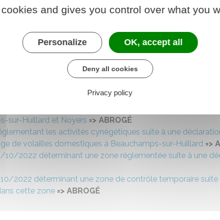
 cookies and gives you control over what you w
1/2022 fixant les mesures relatives aux activités cynégétique
pathogène dans 3 élevages de volailles domestiques du Loire
/11/2022 déterminant une zone réglementée suite à une déclar
Personalize
OK, accept all
-Gâtinais, Beauchamps-sur-Huillard, Noyers
1/2022 fixant les mesures relatives aux activités cynégétique
Deny all cookies
pathogène dans 3 élevages de volailles domestiques du Loire
1/2022 fixant les mesures relatives aux activités cynégétique
Privacy policy
 pathogène dans un élevage de volailles domestiques à Beau
11/2022 déterminant une zone réglementée suite à une déclarat
sur-Huillard et Noyers
=> ABROGÉ
glementant les activités cynégétiques suite à une déclaration
e de volailles domestiques à Beauchamps-sur-Huillard
=> 
8/10/2022 déterminant une zone réglementée suite à une décla
10/2022 déterminant une zone de contrôle temporaire suite à 
dans cette zone
=> ABROGÉ