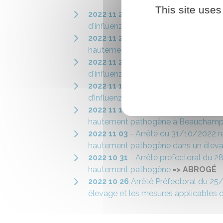
This site uses
2022 11 22
Arrêté préfectoral du 25/1
d'influenza aviaire H5N1 hautement 
2022 11 22
- Arrêté préfectoral du 21
hautement pathogène à Auvilliers-en
2022 11 22
Arrêté préfectoral du 21/1
d'influenza aviaire H5N1 hautement 
2022 11 16
Arrêté préfectoral du 15/1
d’influenza aviaire H5N1 hautement
2022 11 16
Arrêté préfectoral du 14/
hautement pathogène à Beauchamps-
2022 11 03
- Arrêté du 31/10/2022 ré
hautement pathogène dans un élevag
2022 10 31
- Arrêté préfectoral du 2
hautement pathogène
=> ABROGÉ
2022 10 26
Arrêté Préfectoral du 25/
élevage et les mesures applicables 