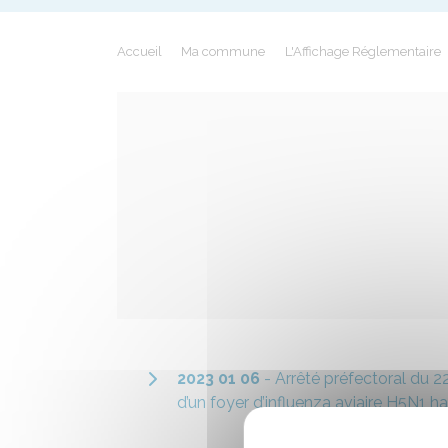
Accueil
Ma commune
L'Affichage Réglementaire
2023 01 06
- Arrêté préfectoral du 2
d’un foyer d’influenza aviaire H5N1 