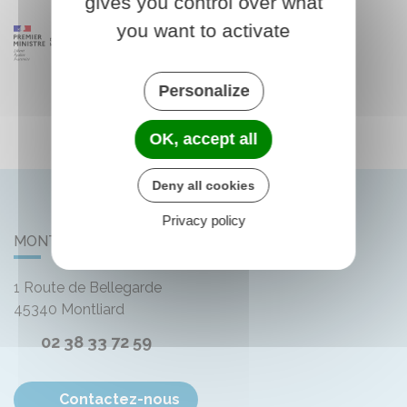
gives you control over what
you want to activate
Personalize
OK, accept all
Deny all cookies
Privacy policy
MONTLIARD
1 Route de Bellegarde
45340
Montliard
02 38 33 72 59
Contactez-nous