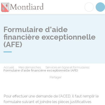
Montliard
Acc
Formulaire d'aide
financière exceptionnelle
(AFE)
Accueil
Mes démarches
Services en ligne et formulaires
Formulaire d'aide financière exceptionnelle (AFE)
Partager
Partager sur Facebook
Partager sur X - Twit
Partager sur
Par
Pour effectuer une demande de l'ACED, il faut remplir le
formulaire suivant et joindre les pièces justificatives