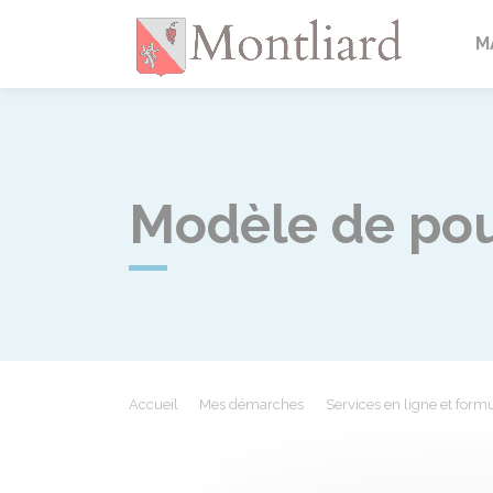
Montlia
M
Modèle de pou
Accueil
Mes démarches
Services en ligne et formu