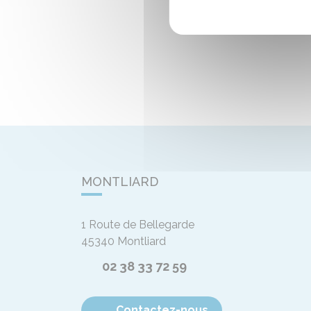
MONTLIARD
1 Route de Bellegarde
45340
Montliard
02 38 33 72 59
Contactez-nous