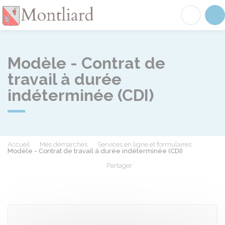
Montliard
Acc
Modèle - Contrat de
travail à durée
indéterminée (CDI)
Accueil
Mes démarches
Services en ligne et formulaires
Modèle - Contrat de travail à durée indéterminée (CDI)
Partager
Partager sur Facebook
Partager sur X - Twit
Partager sur
Par