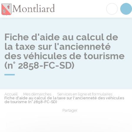
Montliard
Acc
Fiche d'aide au calcul de
la taxe sur l'ancienneté
des véhicules de tourisme
(n° 2858-FC-SD)
Accueil
Mes démarches
Services en ligne et formulaires
Fiche d'aide au calcul de la taxe sur l'ancienneté des véhicules
de tourisme (n° 2858-FC-SD)
Partager
Partager sur Facebook
Partager sur X - Twit
Partager sur
Par