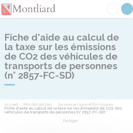
Montliard
Acc
Fiche d'aide au calcul de
la taxe sur les émissions
de CO2 des véhicules de
transports de personnes
(n° 2857-FC-SD)
Accueil
Mes démarches
Services en ligne et formulaires
Fiche d'aide au calcul de la taxe sur les émissions de CO2 des
véhicules de transports de personnes (n° 2857-FC-SD)
Partager
Partager sur Facebook
Partager sur X - Twit
Partager sur
Par