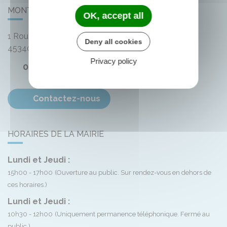
MONTLIARD
OK, accept all
1 Route de Bellegarde
Deny all cookies
45340
Montliard
Privacy policy
02 38 33 72 59
Contactez-nous
HORAIRES DE LA MAIRIE
Lundi et Jeudi :
15h00 - 17h00
(Ouverture au public. Sur rendez-vous en dehors de
ces horaires.)
Lundi et Jeudi :
10h30 - 12h00
(Uniquement permanence téléphonique. Fermé au
public.)