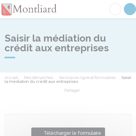
Montliard
Acc
Saisir la médiation du
crédit aux entreprises
Accueil
Mes démarches
Services en ligne et formulaires
Saisir
la médiation du crédit aux entreprises
Partager
Partager sur Facebook
Partager sur X - Twit
Partager sur
Par
Télécharger le formulaire