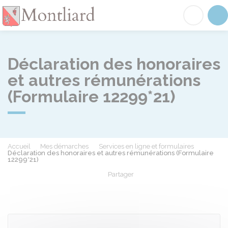
Montliard
Acc
Déclaration des honoraires
et autres rémunérations
(Formulaire 12299*21)
Accueil
Mes démarches
Services en ligne et formulaires
Déclaration des honoraires et autres rémunérations (Formulaire
12299*21)
Partager
Partager sur Facebook
Partager sur X - Twit
Partager sur
Par