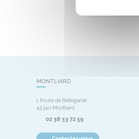
MONTLIARD
1 Route de Bellegarde
45340
Montliard
02 38 33 72 59
Contactez-nous