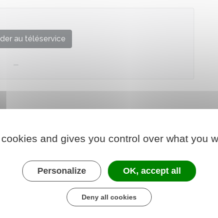
der au téléservice
 cookies and gives you control over what you w
Personalize
OK, accept all
Deny all cookies