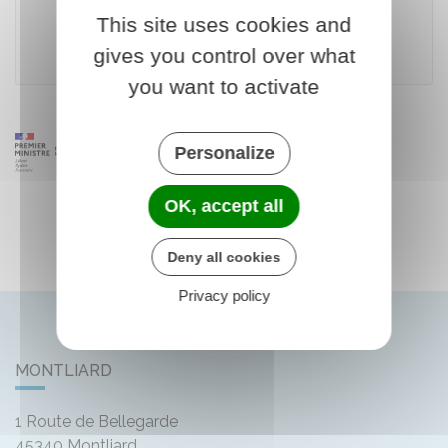
Télécharger le formulaire (256.9 KB)
This site uses cookies and
gives you control over what
Caisse centrale de la mutualité sociale agricole (MSA)
you want to activate
Personalize
OK, accept all
Deny all cookies
Privacy policy
MONTLIARD
1 Route de Bellegarde
45340
Montliard