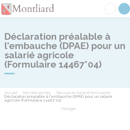
Montliard
Acc
Déclaration préalable à
l'embauche (DPAE) pour un
salarié agricole
(Formulaire 14467*04)
Accueil
Mes démarches
Services en ligne et formulaires
Déclaration préalable à l'embauche (DPAE) pour un salarié
agricole (Formulaire 14467*04)
Partager
Partager sur Facebook
Partager sur X - Twit
Partager sur
Par