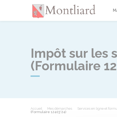
Montlia
M
Impôt sur les 
(Formulaire 1
Accueil
Mes démarches
Services en ligne et formu
(Formulaire 12403*24)