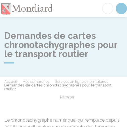
Montliard
Acc
Demandes de cartes
chronotachygraphes pour
le transport routier
Accueil
Mes démarches
Services en ligne et formulaires
Demandes de cartes chronotachygraphes pour le transport
routier
Partager
Partager sur Facebook
Partager sur X - Twit
Partager sur
Par
Le chronotachygraphe numérique, qui remplace depuis
2006 l'appareil analogique de contrôle des temps de