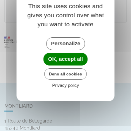
This site uses cookies and
Ministère chargé des transports
gives you control over what
you want to activate
Personalize
OK, accept all
Deny all cookies
Privacy policy
MONTLIARD
1 Route de Bellegarde
45340
Montliard