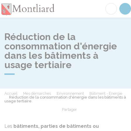
Montliard
Acc
Réduction de la
consommation d'énergie
dans les bâtiments à
usage tertiaire
Accueil
Mes démarches
Environnement
Bâtiment - Énergie
Réduction de la consommation d'énergie dans les bâtiments à
usage tertiaire
Partager
Partager sur Facebook
Partager sur X - Twit
Partager sur
Par
Les
bâtiments, parties de bâtiments ou