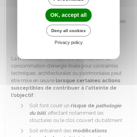
Coûts manifestement
disproportionnés
des actions par
OK, accept all
rapport aux avantages attendus en termes
de consommation d'énergie finale. Cela
Deny all cookies
doit être justifié sur la base d'une
Privacy policy
argumentation technique et financière.
La modulation des objectifs de réduction de
consommation d'énergie finale pour contraintes
techniques, architecturales ou patrimoniales peut
être mise en œuvre
lorsque certaines actions
susceptibles de contribuer à l'atteinte de
l'objectif
:
Soit font courir un
risque de
pathologie
du bâti
, affectant notamment les
structures ou le clos couvert du bâtiment
Soit entraînent des
modifications