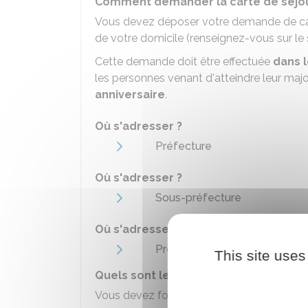
Comment demander la carte de séjou
Vous devez déposer votre demande de cart
de votre domicile (renseignez-vous sur le s
Cette demande doit être effectuée
dans l
les personnes venant d'atteindre leur majo
anniversaire
.
Où s'adresser ?
Préfecture
Où s'adresser ?
Sous-préfecture
Où s'adresser ?
Préfecture de police de Paris 
This site uses
Quels sont les documents à fournir ?
Vous devez fournir les documents suivants