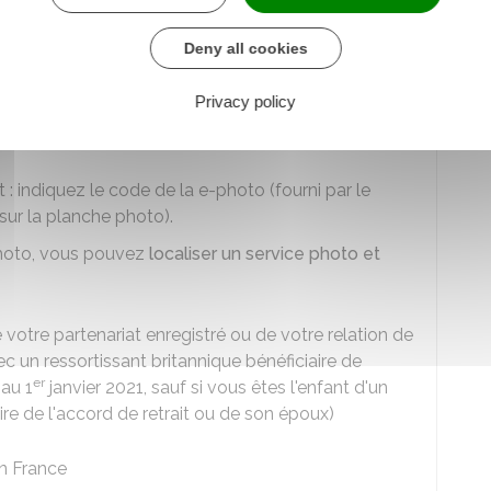
es concernant l'état civil, les dates de validité, les
Deny all cookies
 (même s'il est périmé)
Privacy policy
t : indiquez le code de la e-photo (fourni par le
ur la planche photo).
photo, vous pouvez
localiser un service photo et
 de votre partenariat enregistré ou de votre relation de
un ressortissant britannique bénéficiaire de
er
 au 1
janvier 2021, sauf si vous êtes l'enfant d'un
ire de l'accord de retrait ou de son époux)
en France