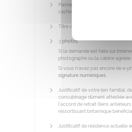
Passeport en cours de validité (pag
cachets d'entrée et les visas)
Titre de séjour si vous en avez un
3
photos
.
Si la demande est faite sur interne
photographe ou la cabine agréée s
Si vous n'avez pas encore de e-
signature numériques
.
Justificatif de votre lien familial,
concubinage dûment attestée avec 
l'accord de retrait (liens antérieurs
ressortissant britannique bénéficia
Justificatif de résidence actuelle 