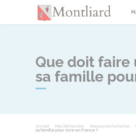
Montlia
M
Que doit fair
sa famille pou
Accueil
Mes démarches
Ressources humaines
sa famille pour vivre en France ?