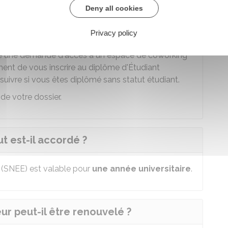
Deny all cookies
indiquant des éléments sur votre projet
iser s'il s'agit d'une
création
ou d'une
reprise
Privacy policy
ire une demande d'accès à un espace de
coworking
ment de vous inscrire au diplôme d'Étudiant
 suivre si vous êtes diplômé sans statut étudiant.
de votre dossier.
t est-il accordé ?
r (SNEE) est valable pour
une année universitaire
.
ur peut-il être renouvelé ?