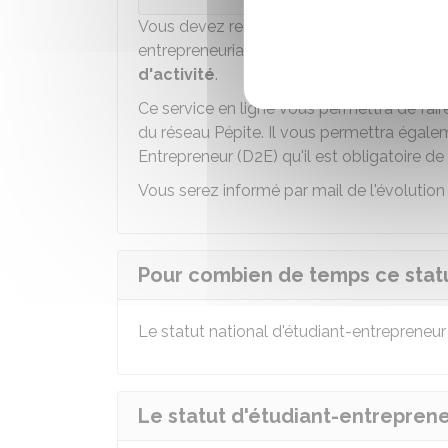
Vous devez remplir ce dossier en ligne en 
entrepreneurial. Vous devez notamment préc
d'activité
.
Ce service en ligne vous permettra de fa
du réseau Pépite. Il vous permettra égale
Entrepreneur (D2E) qu'il est obligatoire de
Vous serez informé par mail de l'évolution 
Pour combien de temps ce statu
Le statut national d'étudiant-entrepreneu
Le statut d'étudiant-entreprene