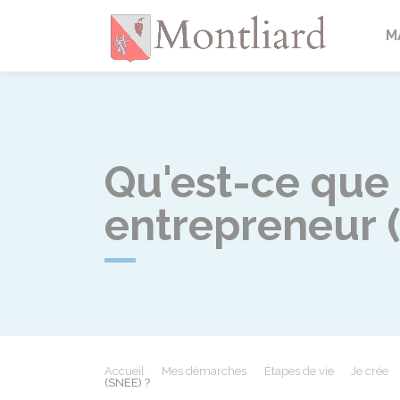
Montlia
M
Qu'est-ce que 
entrepreneur 
Accueil
Mes démarches
Étapes de vie
Je crée
(SNEE) ?