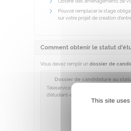
Obtenir des aménagements de vot
Pouvoir remplacer le stage obligat
sur votre projet de création d'entr
Comment obtenir le statut d'ét
Vous devez remplir un
dossier de candi
Dossier de candidature au stat
Téléservice de candidature pour un étu
d'étudiant-entrepreneur
This site uses
Accéder
Ministèr