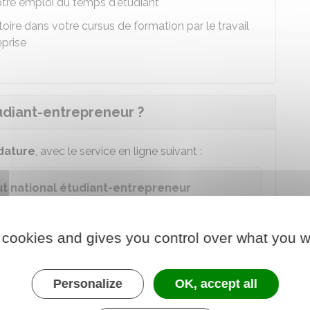
re emploi du temps d'étudiant
oire dans votre cursus de formation par le travail
eprise
udiant-entrepreneur ?
dature
, avec le service en ligne suivant :
ut national étudiant-entrepreneur
diant ou un jeune diplômé au statut national
 cookies and gives you control over what you w
 au service en ligne
Personalize
OK, accept all
e chargé de l'éducation