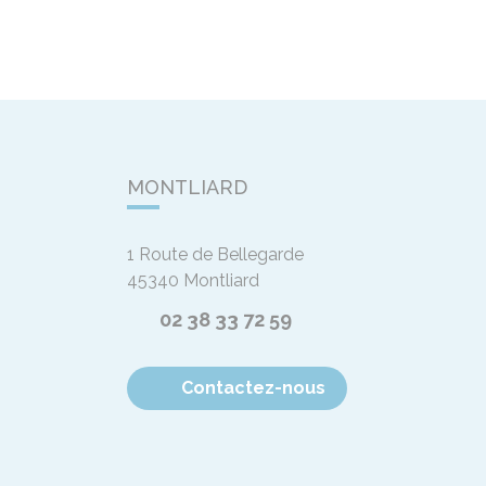
MONTLIARD
1 Route de Bellegarde
45340
Montliard
02 38 33 72 59
Contactez-nous