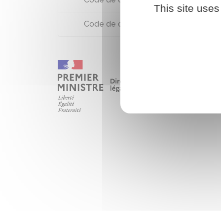
This site uses
Code de commerce : article R123-53