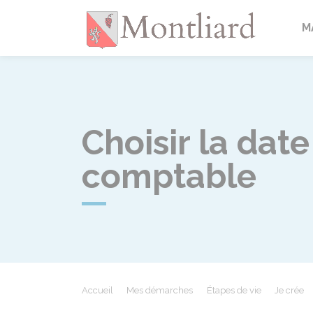
Montlia
M
Choisir la dat
comptable
Accueil
Mes démarches
Étapes de vie
Je crée