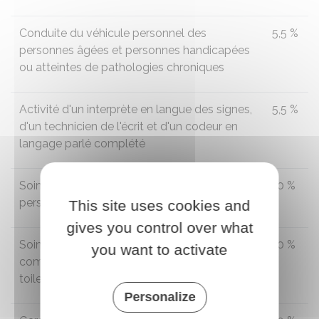
Conduite du véhicule personnel des
5,5 %
personnes âgées et personnes handicapées
ou atteintes de pathologies chroniques
Activité d'un interprète en langue des signes,
5,5 %
d'un technicien de l'écrit et d'un codeur en
langage parlé complété
Soins d'esthétique à domicile pour les
10 %
personnes dépendantes
This site uses cookies and
gives you control over what
Soins et promenades d'animaux de
10 %
you want to activate
compagnie (sauf soins vétérinaires et
toilettage), pour les personnes dépendantes
Personalize