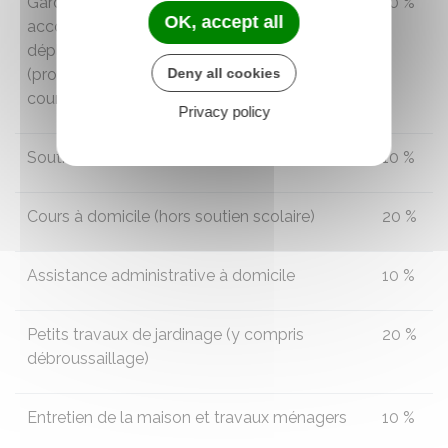
Garde d'enfants à domicile et
10 %
OK, accept all
accompagnement d'enfants dans leurs
déplacements hors du domicile
(promenades, transport, actes de la vie
Deny all cookies
courante)
Privacy policy
Soutien scolaire à domicile
10 %
Cours à domicile (hors soutien scolaire)
20 %
Assistance administrative à domicile
10 %
Petits travaux de jardinage (y compris
20 %
débroussaillage)
Entretien de la maison et travaux ménagers
10 %