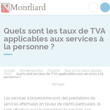
Montliard
Acc
Quels sont les taux de TVA
applicables aux services à
la personne ?
Accueil
Mes démarches
Fiscalité
Taxe sur la valeur ajoutée
(TVA)
Quels sont les taux de TVA applicables aux services à la
personne ?
Partager
Partager sur Facebook
Partager sur X - Twit
Partager sur
Par
Les services à la personne sont des prestations de
services effectuées en faveur de clients particuliers. Ils
sont effectués par un organisme de services à la