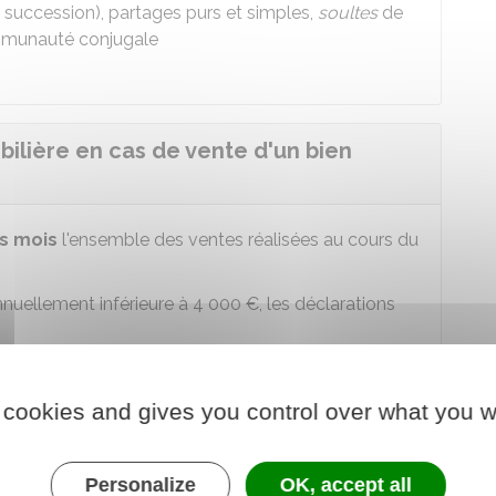
n, succession), partages purs et simples,
soultes
de
mmunauté conjugale
lière en cas de vente d'un bien
es mois
l'ensemble des ventes réalisées au cours du
nnuellement inférieure à
4 000 €
, les déclarations
de d'un formulaire à déposer à votre service des
 cookies and gives you control over what you w
leur ajoutée (TVA) - Taxe sur la valeur
me réel normal-mini réel
Personalize
OK, accept all