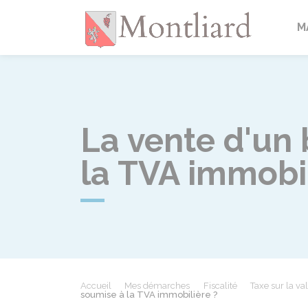
Montlia
M
La vente d'un 
la TVA immobil
Accueil
Mes démarches
Fiscalité
Taxe sur la va
soumise à la TVA immobilière ?