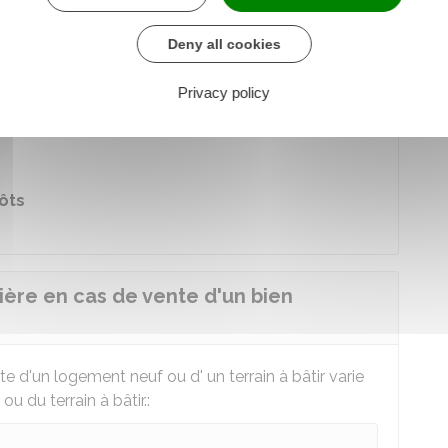
der au Formulaire
Deny all cookies
re chargé des finances
Privacy policy
 contacter le service d'information des impôts.
ôts
ière en cas de vente d'un bien
e d'un logement neuf ou d' un terrain à bâtir varie
u du terrain à bâtir.: