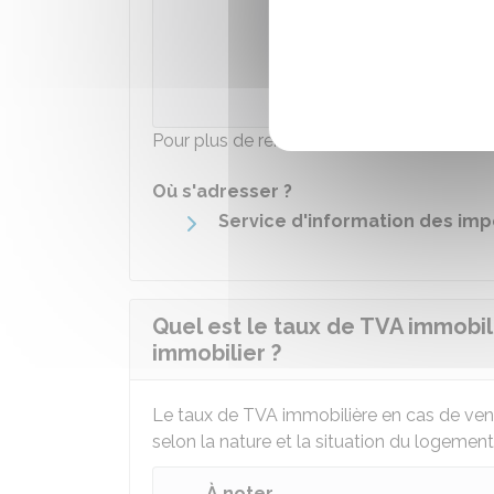
Accé
Ministè
Pour plus de renseignements, vous pouvez
Où s'adresser ?
Service d'information des imp
Quel est le taux de TVA immobil
immobilier ?
Le taux de
TVA
immobilière en cas de vent
selon la nature et la situation du logement o
À noter