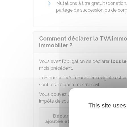
M
utations à titre gratuit (donatio
partage de succession ou de co
Comment déclarer la TVA immobi
immobilier ?
Vous avez l'obligation de déclarer
tous l
mois précédent.
Lorsque la
TVA
immobilière exigible est a
sont à faire par trimestre civil.
Vous pouvez le faire par internet ou à l'ai
impôts de souscription des déclarations.
This site uses
Déclaration de la taxe sur la va
ajoutée et taxes assimilées - Régi