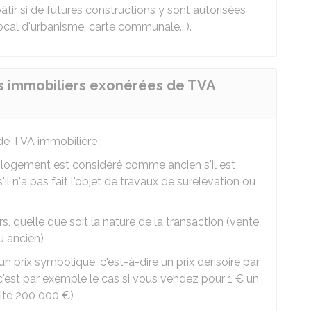
âtir si de futures constructions y sont autorisées
ocal d'urbanisme, carte communale...).
ns immobiliers exonérées de TVA
 de
TVA
immobilière :
 logement est considéré comme ancien s'il est
il n'a pas fait l'objet de travaux de surélévation ou
rs, quelle que soit la nature de la transaction (vente
u ancien)
 un
prix symbolique
, c'est-à-dire un prix dérisoire par
 (c'est par exemple le cas si vous vendez pour
1 €
un
lité
200 000 €
)