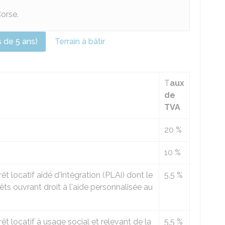
Corse.
 de 5 ans)
Terrain à bâtir
T
aux
de
TVA
20 %
10 %
t locatif aidé d'intégration (PLAi) dont le
5,5 %
rêts ouvrant droit à l'aide personnalisée au
êt locatif à usage social et relevant de la
5,5 %