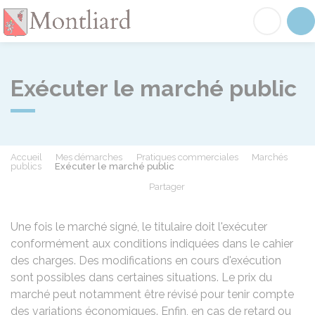
Montliard
Acc
Exécuter le marché public
Accueil
Mes démarches
Pratiques commerciales
Marchés
publics
Exécuter le marché public
Partager
Partager sur Facebook
Partager sur X - Twit
Partager sur
Par
Une fois le marché signé, le titulaire doit l'exécuter
conformément aux conditions indiquées dans le cahier
des charges. Des modifications en cours d'exécution
sont possibles dans certaines situations. Le prix du
marché peut notamment être révisé pour tenir compte
des variations économiques. Enfin, en cas de retard ou