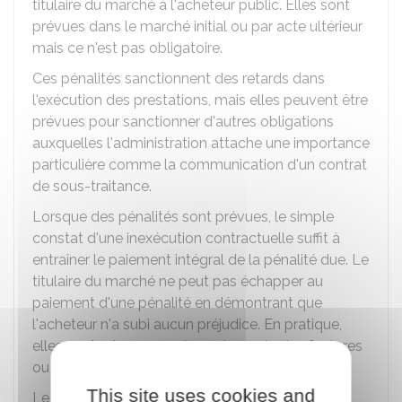
titulaire du marché à l'acheteur public. Elles sont
prévues dans le marché initial ou par acte ultérieur
mais ce n'est pas obligatoire.
Ces pénalités sanctionnent des retards dans
l'exécution des prestations, mais elles peuvent être
prévues pour sanctionner d'autres obligations
auxquelles l'administration attache une importance
particulière comme la communication d'un contrat
de sous-traitance.
Lorsque des pénalités sont prévues, le simple
constat d'une inexécution contractuelle suffit à
entraîner le paiement intégral de la pénalité due. Le
titulaire du marché ne peut pas échapper au
paiement d'une pénalité en démontrant que
l'acheteur n'a subi aucun préjudice. En pratique,
elles sont retenues sur les paiements des factures
ou des
acomptes
.
This site uses cookies and
Le cahier des clauses administratives générales