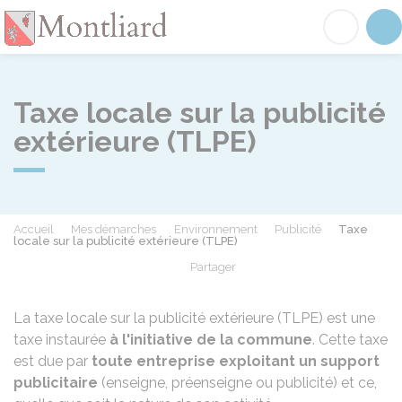
Montliard
Acc
Taxe locale sur la publicité
extérieure (TLPE)
Accueil
Mes démarches
Environnement
Publicité
Taxe
locale sur la publicité extérieure (TLPE)
Partager
Partager sur Facebook
Partager sur X - Twit
Partager sur
Par
La taxe locale sur la publicité extérieure (TLPE) est une
taxe instaurée
à l'initiative de la commune
. Cette taxe
est due par
toute entreprise exploitant un support
publicitaire
(enseigne, préenseigne ou publicité) et ce,