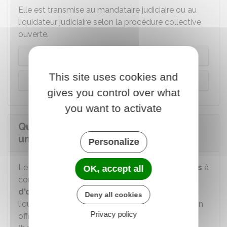
Elle est transmise au mandataire judiciaire ou au
liquidateur judiciaire selon la procédure collective
ouverte.
Redressement judiciaire et sauvegarde
This site uses cookies and
Liquidation judiciaire
gives you control over what
you want to activate
Quels sont les délais pour déclarer
une créance?
Personalize
Le délai pour déclarer les créances est de
2 mois
à
OK, accept all
compter de la
publication du jugement
d'ouverture
(de redressement judiciaire, de
Deny all cookies
liquidation judiciaire ou de sauvegarde) au bulletin
Privacy policy
officiel des annonces civiles et commerciales