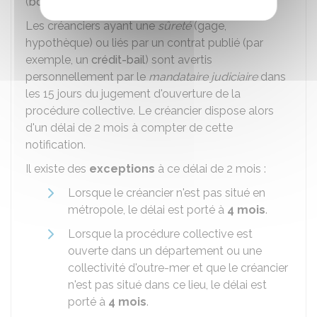
(
bodacc.fr
).
Les créanciers ayant une
sûreté
(gage,
hypothèque) ou liés par un contrat publié (par
exemple, un
crédit-bail
) sont avertis
personnellement par le
mandataire judiciaire
dans
les 15 jours du jugement d'ouverture de la
procédure collective. Le créancier dispose alors
d'un délai de 2 mois à compter de cette
notification.
Il existe des
exceptions
à ce délai de 2 mois :
Lorsque le créancier n'est pas situé en
métropole, le délai est porté à
4 mois
.
Lorsque la procédure collective est
ouverte dans un département ou une
collectivité d'outre-mer et que le créancier
n'est pas situé dans ce lieu, le délai est
porté à
4 mois
.