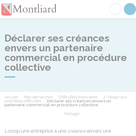
Montliard
Acc
Déclarer ses créances
envers un partenaire
commercial en procédure
collective
Accueil
Mes démarches
Difficultés financières
2- Réagir aux
premières difficultés
Déclarer ses créances envers un
partenaire commercial en procédure collective
Partager
Partager sur Facebook
Partager sur X - Twit
Partager sur
Par
Lorsqu'une entreprise a une
créance
envers une