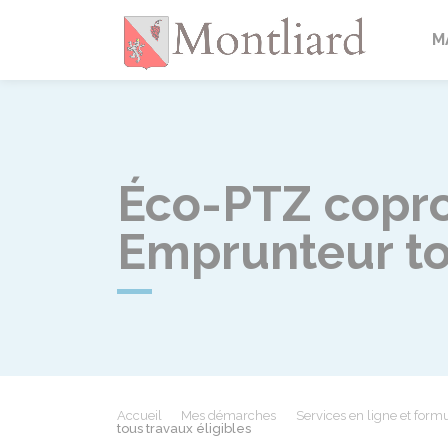
Montlia
M
Éco-PTZ coprop
Emprunteur tou
Accueil
Mes démarches
Services en ligne et formu
tous travaux éligibles