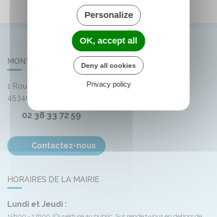
Personalize
OK, accept all
MONTLIARD
Deny all cookies
Privacy policy
1 Route de Bellegarde
45340
Montliard
02 38 33 72 59
Contactez-nous
HORAIRES DE LA MAIRIE
Lundi et Jeudi :
15h00 - 17h00
(Ouverture au public. Sur rendez-vous en dehors de