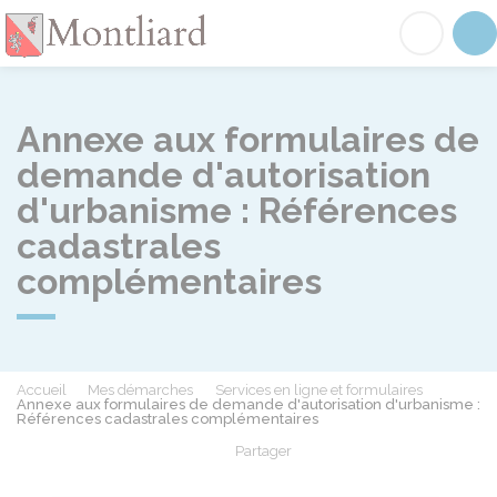
Montliard
Acc
Annexe aux formulaires de
demande d'autorisation
d'urbanisme : Références
cadastrales
complémentaires
Accueil
Mes démarches
Services en ligne et formulaires
Annexe aux formulaires de demande d'autorisation d'urbanisme :
Références cadastrales complémentaires
Partager
Partager sur Facebook
Partager sur X - Twit
Partager sur
Par