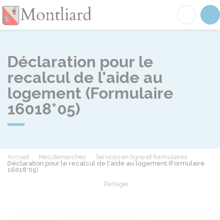
Montliard
Acc
Déclaration pour le
recalcul de l'aide au
logement (Formulaire
16018*05)
Accueil
Mes démarches
Services en ligne et formulaires
Déclaration pour le recalcul de l'aide au logement (Formulaire
16018*05)
Partager
Partager sur Facebook
Partager sur X - Twit
Partager sur
Par