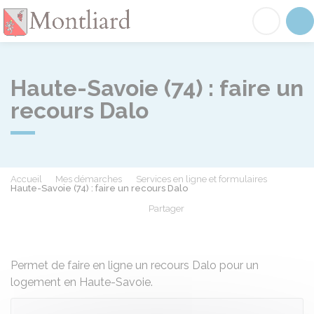
Montliard
Acc
Haute-Savoie (74) : faire un
recours Dalo
Accueil
Mes démarches
Services en ligne et formulaires
Haute-Savoie (74) : faire un recours Dalo
Partager
Partager sur Facebook
Partager sur X - Twit
Partager sur
Par
Permet de faire en ligne un recours Dalo pour un
logement en Haute-Savoie.