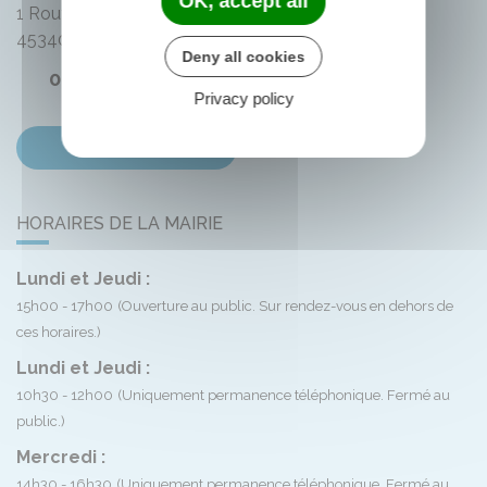
OK, accept all
1 Route de Bellegarde
45340
Montliard
Deny all cookies
02 38 33 72 59
Privacy policy
Contactez-nous
HORAIRES DE LA MAIRIE
Lundi et Jeudi :
15h00 - 17h00
(Ouverture au public. Sur rendez-vous en dehors de
ces horaires.)
Lundi et Jeudi :
10h30 - 12h00
(Uniquement permanence téléphonique. Fermé au
public.)
Mercredi :
14h30 - 16h30
(Uniquement permanence téléphonique. Fermé au