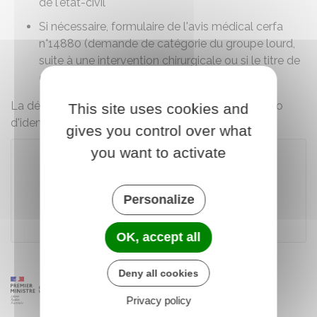
de l'état-civil
Si nécessaire, formulaire de l'avis médical
cerfa
n°14880
(demande de catégorie du groupe lourd,
suite à une intervention chirurgicale ou si le titre de
conduite est soumis à avis médical).
La démarche est gratuite, excepté les frais de photo
This site uses cookies and
d'identité.
gives you control over what
you want to activate
Accéder au téléservice
Personalize
Agence nationale des titres sécurisés (ANTS)
OK, accept all
Deny all cookies
Privacy policy