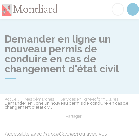
Montliard
Acc
Demander en ligne un
nouveau permis de
conduire en cas de
changement d'état civil
Accueil
Mes démarches
Services en ligne et formulaires
Demander en ligne un nouveau permis de conduire en cas de
changement d'état civil
Partager
Partager sur Facebook
Partager sur X - Twit
Partager sur
Par
Accessible avec
FranceConnect
ou avec vos