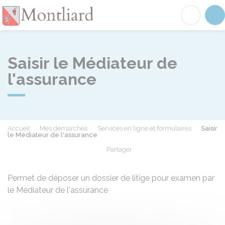
Montliard
Acc
Saisir le Médiateur de
l'assurance
Accueil
Mes démarches
Services en ligne et formulaires
Saisir
le Médiateur de l'assurance
Partager
Partager sur Facebook
Partager sur X - Twit
Partager sur
Par
Permet de déposer un dossier de litige pour examen par
le Médiateur de l'assurance