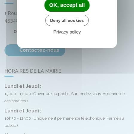
OK, accept all
1 Route de Bellegarde
45340
Montliard
Deny all cookies
02 38 33 72 59
Privacy policy
Contactez-nous
HORAIRES DE LA MAIRIE
Lundi et Jeudi :
15h00 - 17h00
(Ouverture au public. Sur rendez-vous en dehors de
ces horaires.)
Lundi et Jeudi :
10h30 - 12h00
(Uniquement permanence téléphonique. Fermé au
public.)