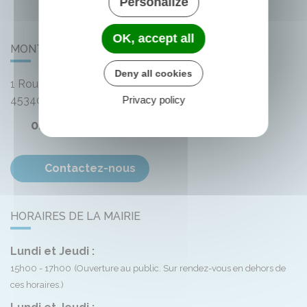
Personalize
OK, accept all
MONTLIARD
Deny all cookies
1 Route de Bellegarde
45340
Montliard
Privacy policy
02 38 33 72 59
Contactez-nous
HORAIRES DE LA MAIRIE
Lundi et Jeudi :
15h00 - 17h00
(Ouverture au public. Sur rendez-vous en dehors de
ces horaires.)