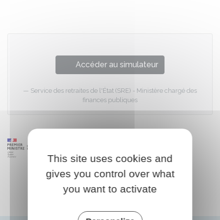
Partager sur Facebook
Partager sur X - Twit
Partager sur
Par
Accéder au simulateur
Service des retraites de l'État (SRE) - Ministère chargé des
finances publiques
This site uses cookies and
gives you control over what
you want to activate