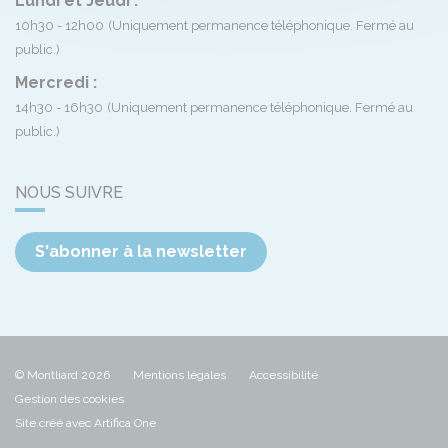
Lundi et Jeudi :
10h30 - 12h00
(Uniquement permanence téléphonique. Fermé au
public.)
Mercredi :
14h30 - 16h30
(Uniquement permanence téléphonique. Fermé au
public.)
NOUS SUIVRE
S'abonner à la newsletter
© Montliard 2026
Mentions légales
Accessibilité
Gestion des cookies
Site créé avec Artifica One