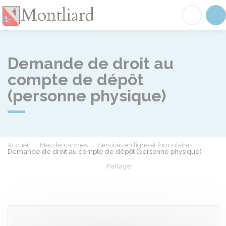
Montliard
Acc
Demande de droit au
compte de dépôt
(personne physique)
Accueil
Mes démarches
Services en ligne et formulaires
Demande de droit au compte de dépôt (personne physique)
Partager
Partager sur Facebook
Partager sur X - Twit
Partager sur
Par