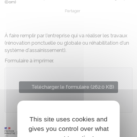
(Dom)
Partager
Partager sur Facebook
Partager sur X - Twit
Partager sur
Par
À faire remplir par l'entreprise qui va réaliser les travaux
(rénovation ponctuelle ou globale ou réhabilitation d'un
système d'assainissement).
Formulaire à imprimer.
Télécharger le formulaire (262.0 KB)
Ministère chargé du logement
This site uses cookies and
gives you control over what