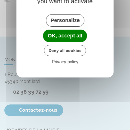
you want to activate
Personalize
OK, accept all
Deny all cookies
MONTLIARD
Privacy policy
1 Route de Bellegarde
45340
Montliard
02 38 33 72 59
Contactez-nous