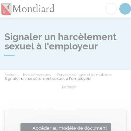
Montliard
Acc
Signaler un harcèlement
sexuel à l'employeur
Accueil
Mes démarches
Services en ligne et formulaires
Signaler un harcèlement sexuel à l'employeur
Partager
Partager sur Facebook
Partager sur X - Twit
Partager sur
Par
Accéder au modèle de document