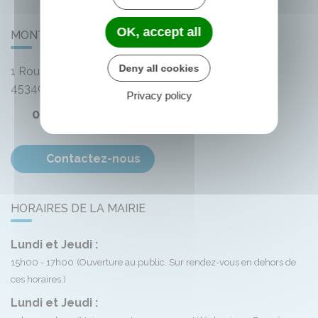
OK, accept all
MONTLIARD
Deny all cookies
1 Route de Bellegarde
45340
Montliard
Privacy policy
02 38 33 72 59
Contactez-nous
HORAIRES DE LA MAIRIE
Lundi et Jeudi :
15h00 - 17h00
(Ouverture au public. Sur rendez-vous en dehors de
ces horaires.)
Lundi et Jeudi :