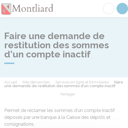
Montliard
Acc
Faire une demande de
restitution des sommes
d'un compte inactif
Accueil
Mes démarches
Services en ligne et formulaires
Faire
une demande de restitution des sommes d'un compte inactif
Partager
Partager sur Facebook
Partager sur X - Twit
Partager sur
Par
Permet de réclamer les sommes d'un compte inactif
déposés par une banque à la Caisse des dépôts et
consignations.