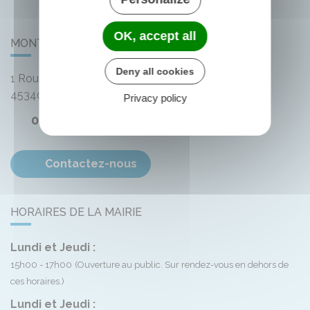
OK, accept all
MONTLIARD
Deny all cookies
1 Route de Bellegarde
45340
Montliard
Privacy policy
02 38 33 72 59
Contactez-nous
HORAIRES DE LA MAIRIE
Lundi et Jeudi :
15h00 - 17h00
(Ouverture au public. Sur rendez-vous en dehors de
ces horaires.)
Lundi et Jeudi :