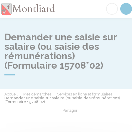
Montliard
Acc
Demander une saisie sur
salaire (ou saisie des
rémunérations)
(Formulaire 15708*02)
Accueil
Mes démarches
Services en ligne et formulaires
Demander une saisie sur salaire (ou saisie des rémunérations)
(Formulaire 15708*02)
Partager
Partager sur Facebook
Partager sur X - Twit
Partager sur
Par