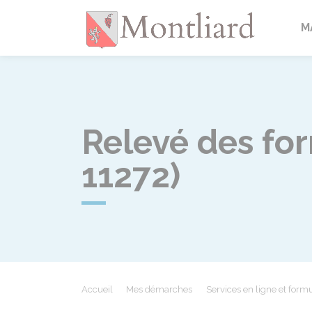
Montlia
M
Relevé des for
11272)
Accueil
Mes démarches
Services en ligne et formu