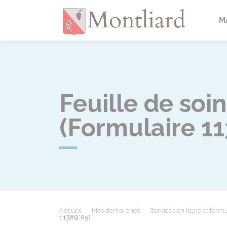
Montlia
M
Feuille de soi
(Formulaire 1
Accueil
Mes démarches
Services en ligne et formu
11389*05)