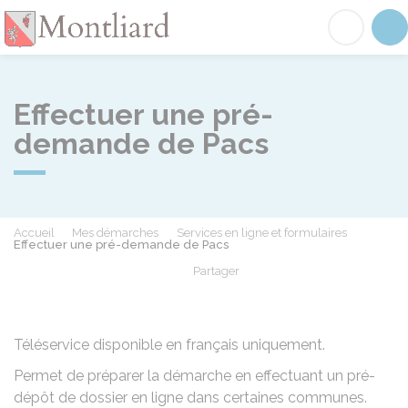
Montliard
Acc
Effectuer une pré-
demande de Pacs
Accueil
Mes démarches
Services en ligne et formulaires
Effectuer une pré-demande de Pacs
Partager
Partager sur Facebook
Partager sur X - Twit
Partager sur
Par
Téléservice disponible en français uniquement.
Permet de préparer la démarche en effectuant un pré-
dépôt de dossier en ligne dans certaines communes.