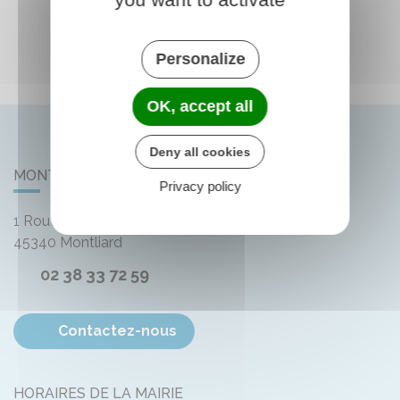
Personalize
OK, accept all
Deny all cookies
MONTLIARD
Privacy policy
1 Route de Bellegarde
45340
Montliard
02 38 33 72 59
Contactez-nous
HORAIRES DE LA MAIRIE