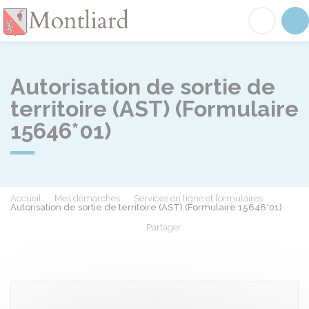
Montliard
Acc
Autorisation de sortie de
territoire (AST) (Formulaire
15646*01)
Accueil
Mes démarches
Services en ligne et formulaires
Autorisation de sortie de territoire (AST) (Formulaire 15646*01)
Partager
Partager sur Facebook
Partager sur X - Twit
Partager sur
Par