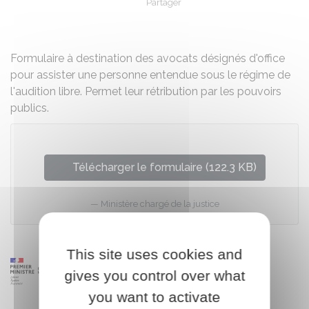
Partager
Partager sur Facebook
Partager sur X - Twit
Partager sur
Par
Formulaire à destination des avocats désignés d'office
pour assister une personne entendue sous le régime de
l'audition libre. Permet leur rétribution par les pouvoirs
publics.
Télécharger le formulaire (122.3 KB)
Ministère chargé de la justice
This site uses cookies and
gives you control over what
you want to activate