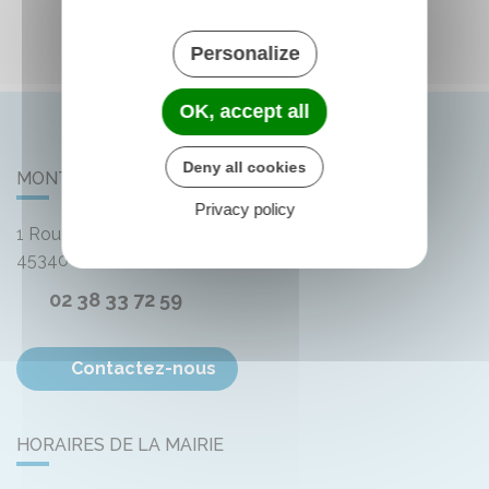
Personalize
OK, accept all
Deny all cookies
MONTLIARD
Privacy policy
1 Route de Bellegarde
45340
Montliard
02 38 33 72 59
Contactez-nous
HORAIRES DE LA MAIRIE