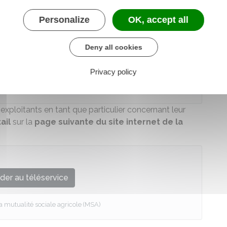
Personalize
OK, accept all
Deny all cookies
r
peut aussi accéder à
un espace Employeur pour
Privacy policy
alariés
(par exemple la déclarer une l'embauche
exploitants en tant que particulier concernant leur
ail
sur la
page suivante du site internet de la
der au téléservice
la mutualité sociale agricole (MSA)