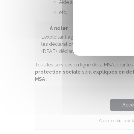
Aide à la complémentaire santé
etc.
À noter
L'exploitant agricole en tant qu'
employeu
les déclarations en lien avec l'emploi de s
(DPAE), déclarer les salaires, etc.).
Tous les services en ligne de la MSA pour les 
protection sociale
sont
expliqués en dét
MSA
:
Accé
Caisse centrale de 