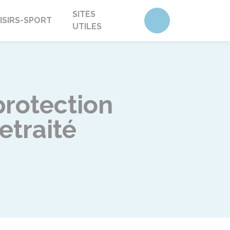
SITES
Accéder au form
ISIRS-SPORT
UTILES
protection
retraité