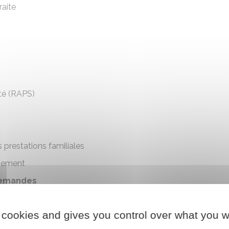
raite
té (RAPS)
s prestations familiales
aiement
emandes
 cookies and gives you control over what you w