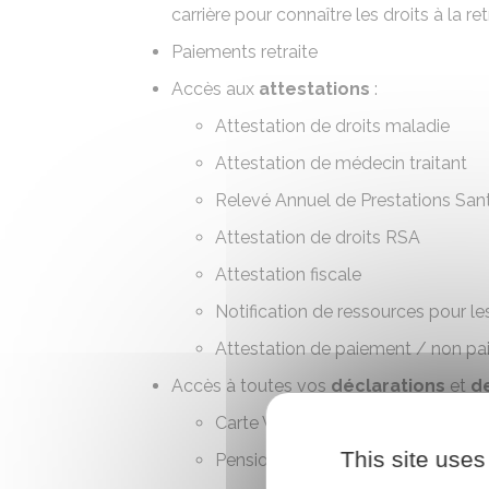
carrière pour connaître les droits à la ret
Paiements retraite
Accès aux
attestations
:
Attestation de droits maladie
Attestation de médecin traitant
Relevé Annuel de Prestations San
Attestation de droits RSA
Attestation fiscale
Notification de ressources pour le
Attestation de paiement / non p
Accès à toutes vos
déclarations
et
d
Carte Vitale
This site uses
Pension d'invalidité