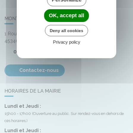
OK, accept all
MONTLIARD
Deny all cookies
1 Route de Bellegarde
45340
Montliard
Privacy policy
02 38 33 72 59
Contactez-nous
HORAIRES DE LA MAIRIE
Lundi et Jeudi :
15h00 - 17h00
(Ouverture au public. Sur rendez-vous en dehors de
ces horaires.)
Lundi et Jeudi :