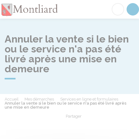
Montliard
Acc
Annuler la vente si le bien
ou le service n'a pas été
livré après une mise en
demeure
Accueil
Mes démarches
Services en ligne et formulaires
Annuler la vente si le bien ou le service n'a pas été livré après
une mise en demeure
Partager
Partager sur Facebook
Partager sur X - Twit
Partager sur
Par