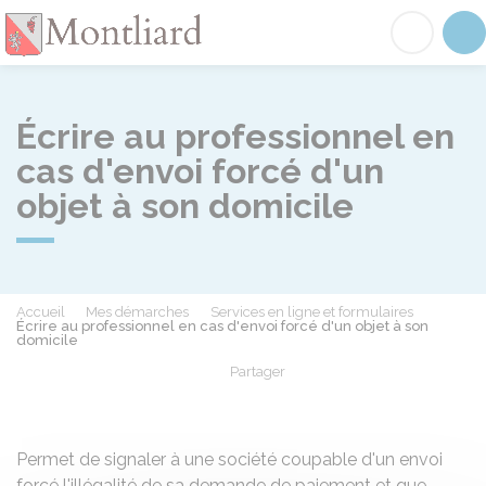
Montliard
Acc
Écrire au professionnel en
cas d'envoi forcé d'un
objet à son domicile
Accueil
Mes démarches
Services en ligne et formulaires
Écrire au professionnel en cas d'envoi forcé d'un objet à son
domicile
Partager
Partager sur Facebook
Partager sur X - Twit
Partager sur
Par
Permet de signaler à une société coupable d'un envoi
forcé l'illégalité de sa demande de paiement et que