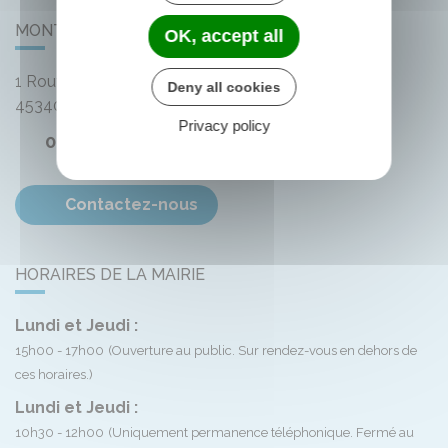
MONTLIARD
OK, accept all
1 Route de Bellegarde
Deny all cookies
45340
Montliard
Privacy policy
02 38 33 72 59
Contactez-nous
HORAIRES DE LA MAIRIE
Lundi et Jeudi :
15h00 - 17h00
(Ouverture au public. Sur rendez-vous en dehors de
ces horaires.)
Lundi et Jeudi :
10h30 - 12h00
(Uniquement permanence téléphonique. Fermé au