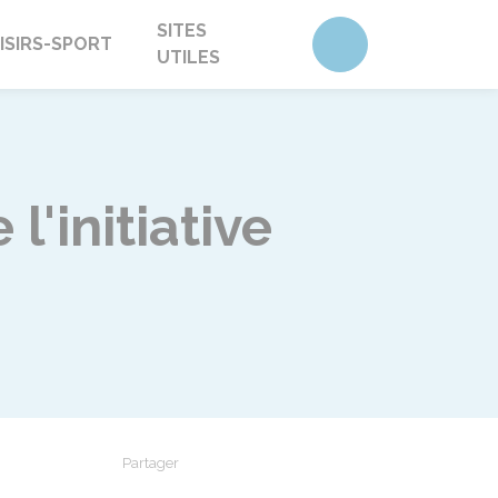
SITES
Accéder au form
ISIRS-SPORT
UTILES
l'initiative
Partager
Partager sur Facebook
Partager sur X - Twitter
Partager sur Linkedin
Partager par em