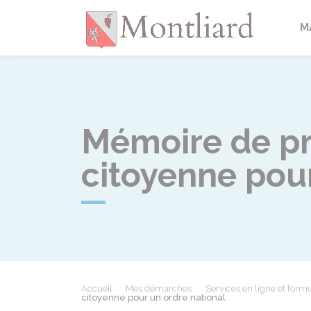
Montlia
M
Mémoire de prop
citoyenne pour
Accueil
Mes démarches
Services en ligne et formu
citoyenne pour un ordre national