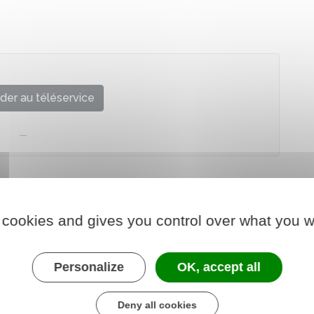
der au téléservice
 cookies and gives you control over what you w
Personalize
OK, accept all
Deny all cookies