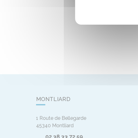
MONTLIARD
1 Route de Bellegarde
45340
Montliard
02 38 33 72 59