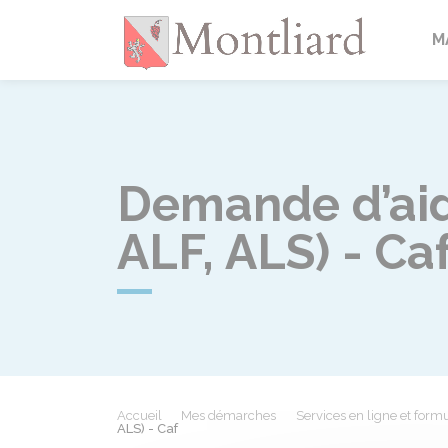
Montlia
M
Demande d’aid
ALF, ALS) - Ca
Accueil
Mes démarches
Services en ligne et formu
ALS) - Caf